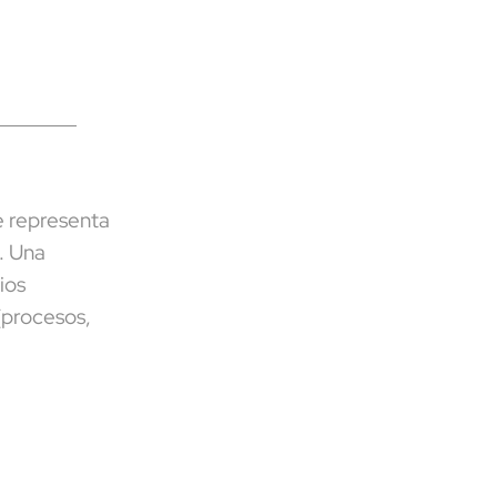
e representa
. Una
ios
(procesos,