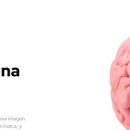
una
ueva imagen
e marca, y