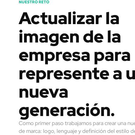
NUESTRO RETO
Actualizar la
imagen de la
empresa para
represente a 
nueva
generación.
Como primer paso trabajamos para crear una n
de marca: logo, lenguaje y definición del estilo d