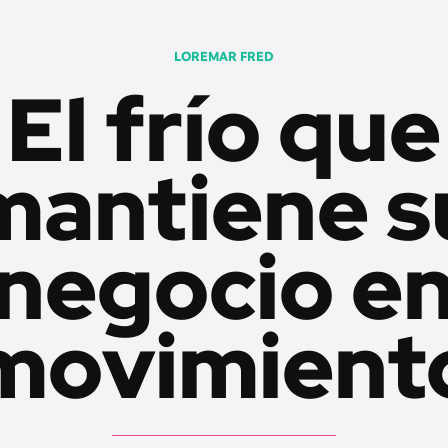
LOREMAR FRED
El frío que
mantiene s
negocio e
movimient